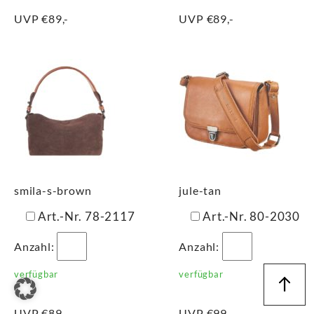
UVP €89,-
UVP €89,-
smila-s-brown
jule-tan
Art.-Nr. 78-2117
Art.-Nr. 80-2030
Anzahl:
Anzahl:
verfügbar
verfügbar
UVP €89,-
UVP €99,-